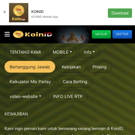
×
KOINID
Download
KOINID Mobile App
MASUK
DAFTAR
TENTANG KAMI
MOBILE
Info
Bertanggung Jawab
Kebijakan
Phising
Kalkulator Mix Parlay
Cara Betting
video-website
INFO LIVE RTP
KEWAJIBAN

Kami ingin pemain kami untuk bersenang-senang bermain di KoinID, 