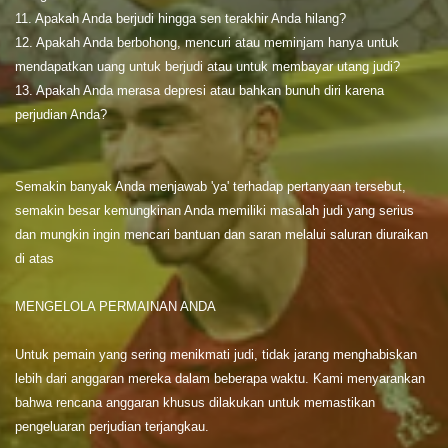
11. Apakah Anda berjudi hingga sen terakhir Anda hilang?

12. Apakah Anda berbohong, mencuri atau meminjam hanya untuk 
mendapatkan uang untuk berjudi atau untuk membayar utang judi?

13. Apakah Anda merasa depresi atau bahkan bunuh diri karena 
perjudian Anda?

Semakin banyak Anda menjawab 'ya' terhadap pertanyaan tersebut, 
semakin besar kemungkinan Anda memiliki masalah judi yang serius 
dan mungkin ingin mencari bantuan dan saran melalui saluran diuraikan 
di atas

MENGELOLA PERMAINAN ANDA

Untuk pemain yang sering menikmati judi, tidak jarang menghabiskan 
lebih dari anggaran mereka dalam beberapa waktu. Kami menyarankan 
bahwa rencana anggaran khusus dilakukan untuk memastikan 
pengeluaran perjudian terjangkau.
