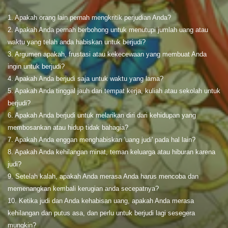
1. Apakah orang lain pernah mengkritik perjudian Anda?

2. Apakah Anda pernah berbohong untuk menutupi jumlah uang atau 
waktu yang telah anda habiskan untuk berjudi?

3. Argumen apakah, frustasi atau kekecewaan yang membuat Anda 
ingin untuk berjudi?

4. Apakah Anda berjudi saja untuk waktu yang lama?

5. Apakah Anda tinggal jauh dari tempat kerja, kuliah atau sekolah untuk 
berjudi?

6. Apakah Anda berjudi untuk melarikan diri dari kehidupan yang 
membosankan atau hidup tidak bahagia?

7. Apakah Anda enggan menghabiskan 'uang judi' pada hal lain?

8. Apakah Anda kehilangan minat, teman keluarga atau hiburan karena 
judi?

9. Setelah kalah, apakah Anda merasa Anda harus mencoba dan 
memenangkan kembali kerugian anda secepatnya?

10. Ketika judi dan Anda kehabisan uang, apakah Anda merasa 
kehilangan dan putus asa, dan perlu untuk berjudi lagi sesegera 
mungkin?
