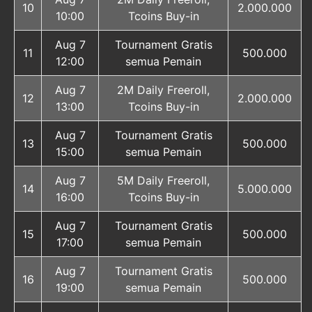
10
2.000.000
10:00
Tcoins Buy-in
Aug 7
Tournament Gratis
11
500.000
12:00
semua Pemain
Aug 7
2M Daily Freeroll,
12
2.000.000
13:00
Tcoins Buy-in
Aug 7
Tournament Gratis
13
500.000
15:00
semua Pemain
Aug 7
5M Daily Freeroll,
14
5.000.000
16:00
Tcoins Buy-in
Aug 7
Tournament Gratis
15
500.000
17:00
semua Pemain
Aug 7
Tournament Gratis
16
500.000
19:00
semua Pemain