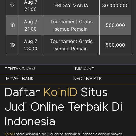
Aug 7
17
FRIDAY MANIA
30.000.000
21:00
Aug 7
Tournament Gratis
18
500.000
21:00
semua Pemain
Aug 7
Tournament Gratis
19
500.000
23:00
semua Pemain
TENTANG KAMI
LINK KoinID
JADWAL BANK
INFO LIVE RTP
Daftar
KoinID
Situs
Judi Online Terbaik Di
Indonesia
KoinID
hadir sebagai situs judi online terbaik di Indonesia dengan banyak