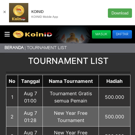
×
KOINID
Download
KOINID Mobile App
MASUK
DAFTAR
TOURNAMENT LIST
BERANDA
TOURNAMENT LIST
No
Tanggal
Nama Tournament
Hadiah
Aug 7
Tournament Gratis
1
500.000
01:00
semua Pemain
Aug 7
New Year Free
2
500.000
01:28
Tournament
Aug 7
New Year Free