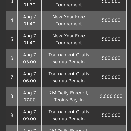
3
500.000
01:30
Tournament
Aug 7
New Year Free
4
500.000
01:40
Tournament
Aug 7
New Year Free
5
500.000
01:40
Tournament
Aug 7
Tournament Gratis
6
500.000
03:00
semua Pemain
Aug 7
Tournament Gratis
7
500.000
06:00
semua Pemain
Aug 7
2M Daily Freeroll,
8
2.000.000
07:00
Tcoins Buy-in
Aug 7
Tournament Gratis
9
500.000
09:00
semua Pemain
Aug 7
2M Daily Freeroll,